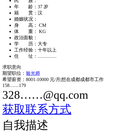
民 族：
年 龄：
37 岁
籍 贯：
汉
婚姻状况：
身 高：
CM
体 重：
KG
政治面貌：
学 历：
大专
工作经验：
十年以上
住 址：
…………
求职意向
期望职位：
验光师
希望薪资：
8001-10000 元/月
|
想在成都成都市工作
158……179
328……@qq.com
获取联系方式
自我描述