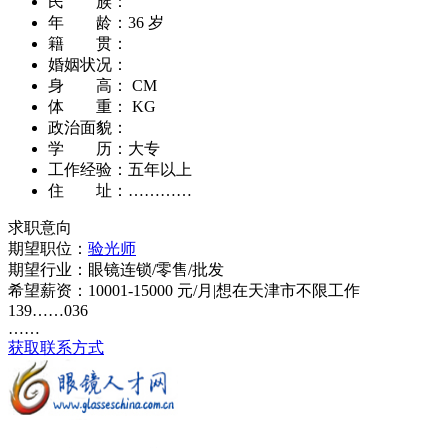
民 族：
年 龄：
36 岁
籍 贯：
婚姻状况：
身 高：
CM
体 重：
KG
政治面貌：
学 历：
大专
工作经验：
五年以上
住 址：
…………
求职意向
期望职位：
验光师
期望行业：
眼镜连锁/零售/批发
希望薪资：
10001-15000 元/月
|
想在天津市不限工作
139……036
……
获取联系方式