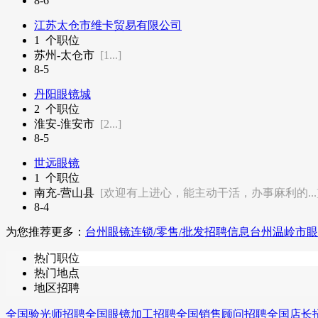
8-6
江苏太仓市维卡贸易有限公司
1
个职位
苏州-太仓市
[1...]
8-5
丹阳眼镜城
2
个职位
淮安-淮安市
[2...]
8-5
世远眼镜
1
个职位
南充-营山县
[欢迎有上进心，能主动干活，办事麻利的...
8-4
为您推荐更多：
台州眼镜连锁/零售/批发招聘信息
台州温岭市眼
热门职位
热门地点
地区招聘
全国验光师招聘
全国眼镜加工招聘
全国销售顾问招聘
全国店长