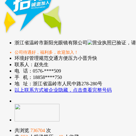
浙江省温岭市新阳光眼镜有限公司
公司待遇好，福利多，欢迎加入！
环境好
管理规范
交通方便
压力小
晋升快
联系人：赵先生
电 话：0576-****509
手 机：18858****750
地 址：浙江省温岭市人民中路278-280号
以上联系方式被企业隐藏，点击查看完整号码
共浏览
736704
次