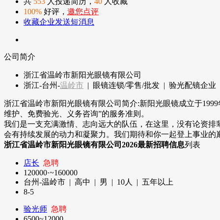
共
553
人投递简历，
40
人收藏
100%
好评，
邀您点评
收藏企业
发送短消息
公司简介
浙江省温岭市新阳光眼镜有限公司
浙江-台州-
温岭市
| 眼镜连锁/零售/批发 | 验光配镜企业 | 19
浙江省温岭市新阳光眼镜有限公司简介:新阳光眼镜成立于19
维护、免费验光、义务咨询”的服务准则。
我们是一支充满激情、志向远大的队伍，在这里，没有论资排
会有持续发展的动力和凝聚力。我们期待和你一起登上事业的
浙江省温岭市新阳光眼镜有限公司2026最新招聘信息
列表
店长
急聘
120000·~160000
台州-温岭市 | 高中 | 男 |
10
人 | 五年以上
8-5
验光师
急聘
6500~12000