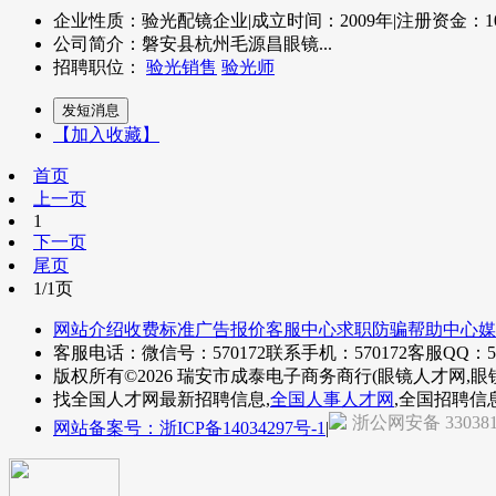
企业性质：验光配镜企业
|
成立时间：2009年
|
注册资金：1
公司简介：磐安县杭州毛源昌眼镜...
招聘职位：
验光销售
验光师
【加入收藏】
首页
上一页
1
下一页
尾页
1/1页
网站介绍
收费标准
广告报价
客服中心
求职防骗
帮助中心
媒
客服电话：微信号：570172
联系手机：570172
客服QQ：57
版权所有©2026 瑞安市成泰电子商务商行(眼镜人才网,眼
找全国人才网最新招聘信息,
全国人事人才网
,全国招聘信
浙公网安备 330381
网站备案号：浙ICP备14034297号-1
|