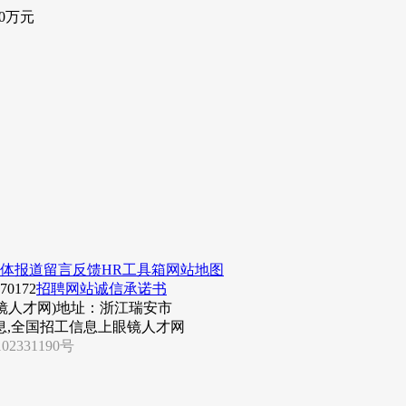
0万元
体报道
留言反馈
HR工具箱
网站地图
0172
招聘网站诚信承诺书
镜人才网)
地址：浙江瑞安市
息,全国招工信息上眼镜人才网
02331190号