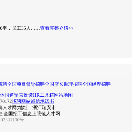
0平，员工35人……
查看完整介绍>>
招聘
全国项目督导招聘
全国店长助理招聘
全国经理招聘
体报道
留言反馈
HR工具箱
网站地图
0172
招聘网站诚信承诺书
镜人才网)
地址：浙江瑞安市
息,全国招工信息上眼镜人才网
02331190号