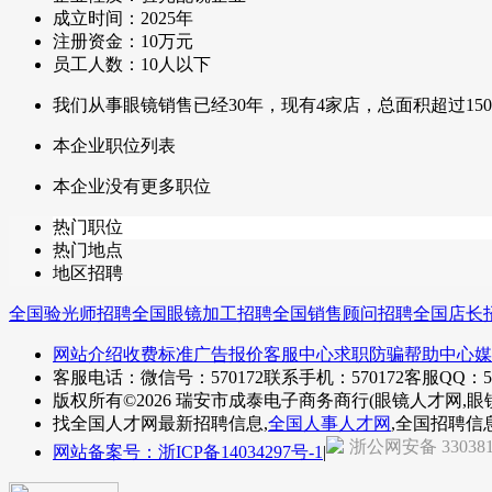
成立时间：2025年
注册资金：10万元
员工人数：10人以下
我们从事眼镜销售已经30年，现有4家店，总面积超过150
本企业职位列表
本企业没有更多职位
热门职位
热门地点
地区招聘
全国验光师招聘
全国眼镜加工招聘
全国销售顾问招聘
全国店长
网站介绍
收费标准
广告报价
客服中心
求职防骗
帮助中心
媒
客服电话：微信号：570172
联系手机：570172
客服QQ：57
版权所有©2026 瑞安市成泰电子商务商行(眼镜人才网,眼
找全国人才网最新招聘信息,
全国人事人才网
,全国招聘信
浙公网安备 330381
网站备案号：浙ICP备14034297号-1
|