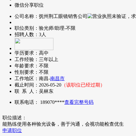
微信分享职位
公司名称：
抚州荆工眼镜销售公司
职位类别：
验光师/助理-不限
招聘人数：
3人
学历要求：
高中
工作经验：
三年以上
年龄要求：
不限
性别要求：
不限
工作地区：
南昌-
南昌市
截止时间：
2026-05-20
（该职位已经过期）
联 系 人：
吴林东
联系电话：
189070****
查看完整号码
职位描述：
能熟练使用各种验光设备，善于沟通，会视功能检查优生
申请职位