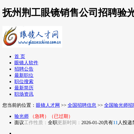
抚州荆工眼镜销售公司招聘验
首 页
眼镜人软件
招聘公告
最新职位
职位搜索
最新简历
职场资讯
您当前的位置：
眼镜人才网
>>
全国招聘信息
>>
全国验光师招
验光师
（急聘）
（已过期）
面议
工作性质：
全职
更新时间：
2026-01-20
共有
11
人投递