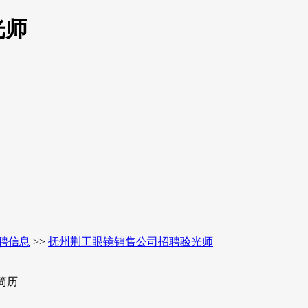
光师
聘信息
>>
抚州荆工眼镜销售公司招聘验光师
简历