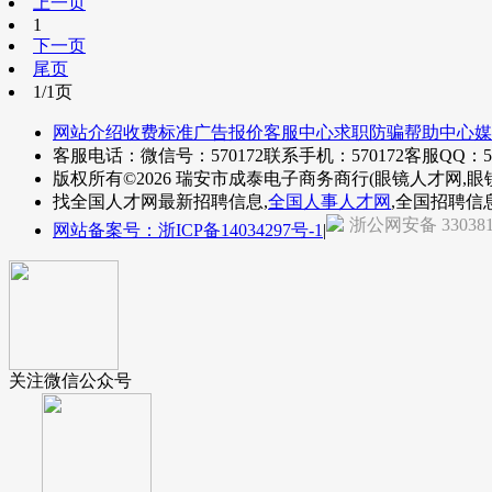
上一页
1
下一页
尾页
1/1页
网站介绍
收费标准
广告报价
客服中心
求职防骗
帮助中心
媒
客服电话：微信号：570172
联系手机：570172
客服QQ：57
版权所有©2026 瑞安市成泰电子商务商行(眼镜人才网,眼
找全国人才网最新招聘信息,
全国人事人才网
,全国招聘信
浙公网安备 330381
网站备案号：浙ICP备14034297号-1
|
关注微信公众号