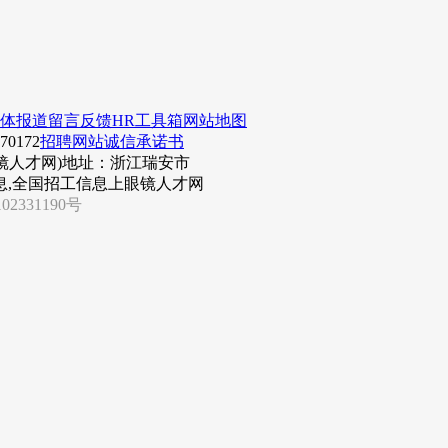
体报道
留言反馈
HR工具箱
网站地图
0172
招聘网站诚信承诺书
镜人才网)
地址：浙江瑞安市
息,全国招工信息上眼镜人才网
02331190号